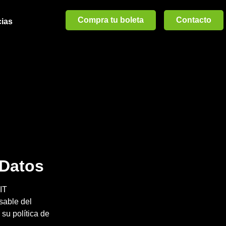
Compra tu boleta
Contacto
cias
 Datos
NIT
sable del
su política de