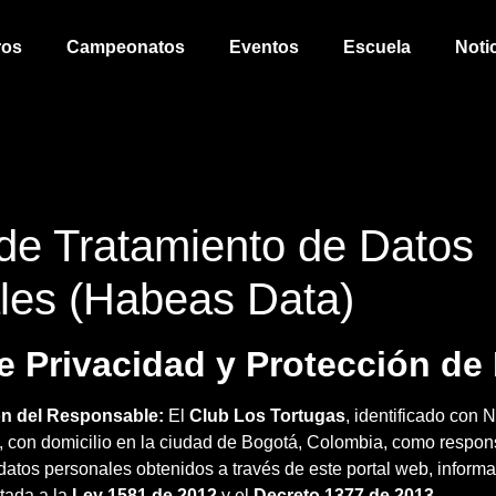
ros
Campeonatos
Eventos
Escuela
Noti
 de Tratamiento de Datos
les (Habeas Data)
de Privacidad y Protección de
ión del Responsable:
El
Club Los Tortugas
, identificado con 
 con domicilio en la ciudad de Bogotá, Colombia, como respon
datos personales obtenidos a través de este portal web, informa 
stada a la
Ley 1581 de 2012
y el
Decreto 1377 de 2013
.