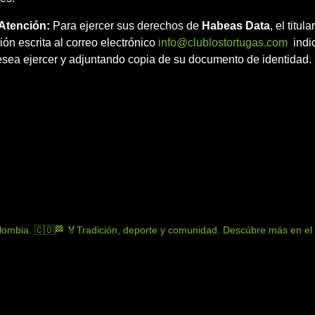
 Atención:
Para ejercer sus derechos de
Habeas Data
, el titul
n escrita al correo electrónico
info@clublostortugas.com
indi
sea ejercer y adjuntando copia de su documento de identidad.
lombia. 🇨🇴🏁
🏅Tradición, deporte y comunidad.
Descúbre más en el l