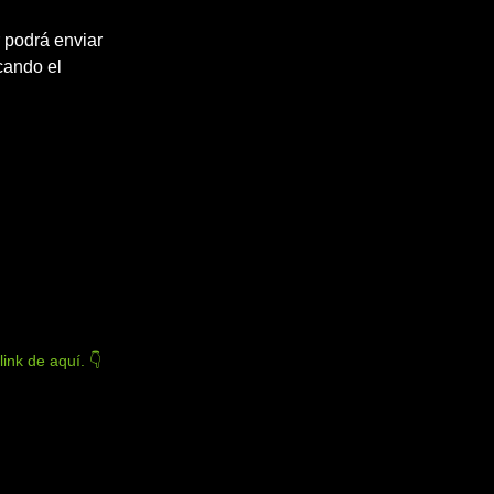
ar podrá enviar
cando el
ink de aquí. 👇