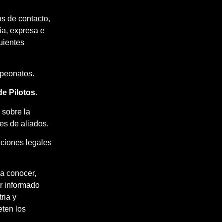
os de contacto,
ia, expresa e
uientes
mpeonatos.
de Pilotos
.
 sobre la
es de aliados.
aciones legales
 a conocer,
er informado
ria y
eten los