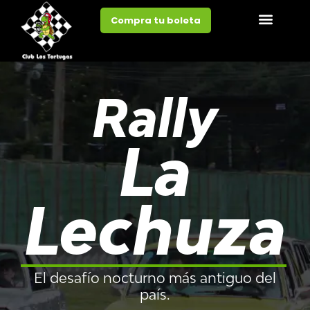
Compra tu boleta
Rally
La
Lechuza
El desafío nocturno más antiguo del
país.