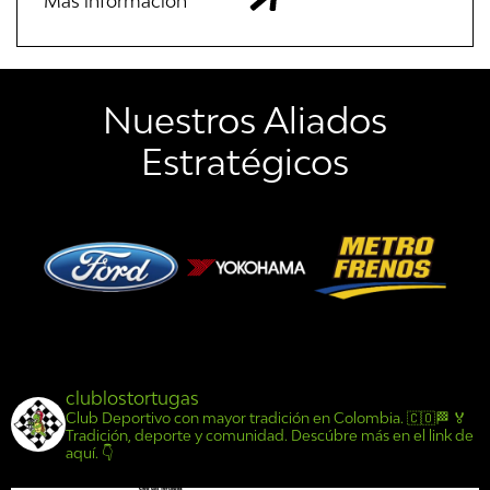
Más información
Nuestros Aliados
Estratégicos
clublostortugas
Club Deportivo con mayor tradición en Colombia. 🇨🇴🏁
🏅
Tradición, deporte y comunidad.
Descúbre más en el link de
aquí. 👇